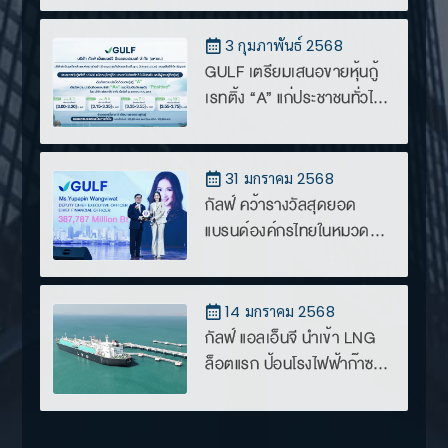
ธุรกิจพลังงานและส่วนแบ่ง
กำไรจาก INTUCH
3 กุมภาพันธ์ 2568
GULF เตรียมเสนอขายหุ้นกู้
เรทติ้ง “A” แก่ประชาชนทั่วไป
ปลายเดือนก.พ.68 อายุหุ้นกู้
ตั้งแต่ 4-10 ปี
31 มกราคม 2568
กัลฟ์ คว้ารางวัลสุดยอด
แบรนด์องค์กรไทยในหมวด
ธุรกิจพลังงานและ
สาธารณูปโภค 4 ปีซ้อน จาก
เวที ASEAN & Thailand’s...
14 มกราคม 2568
กัลฟ์ แอลเอ็นจี นำเข้า LNG
ล็อตแรก ป้อนโรงไฟฟ้าก๊าซ
ธรรมชาติ เดินหน้าตาม
นโยบายเปิดเสรีก๊าซธรรมชาติ