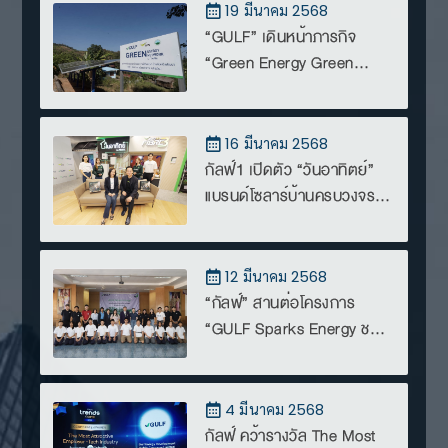
19 มีนาคม 2568
“GULF” เดินหน้าภารกิจ
“Green Energy Green
Network for THAIs” ต่อ
เนื่องเป็นที่ 2 ปักหมุดพื้นที่แรก
จ.เชียงใหม่ มุ่งเพิ่มโอกาส
16 มีนาคม 2568
ทางการศึกษา ยกระดับ
กัลฟ์1 เปิดตัว “วันอาทิตย์”
คุณภาพชีวิตผู้คนที่ยั่งยืน
แบรนด์โซลาร์บ้านครบวงจร
บุกตลาดค้าปลีกพลังงาน
สะอาด ผ่าน AIS Shop ทั่ว
ประเทศ
12 มีนาคม 2568
“กัลฟ์” สานต่อโครงการ
“GULF Sparks Energy ชวน
น้องท่องโลกพลังงาน ปี 2”
เสริมความรู้ สร้างความเข้าใจ
ด้านพลังงานให้เด็กและ
4 มีนาคม 2568
เยาวชนไทย
กัลฟ์ คว้ารางวัล The Most