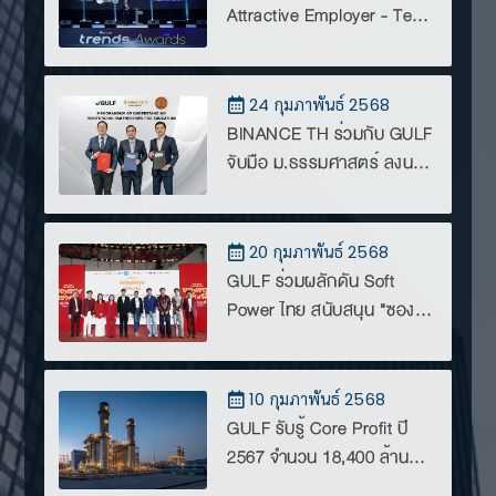
Attractive Employer - Tech
Industry จากเวที Future
Trends Awards 2025
24 กุมภาพันธ์ 2568
BINANCE TH ร่วมกับ GULF
จับมือ ม.ธรรมศาสตร์ ลงนาม
MoU พัฒนา “บุคลากร
สินทรัพย์ดิจิทัล” วางรากฐาน
ประเทศไทยเป็นศูนย์กลาง
20 กุมภาพันธ์ 2568
Digital Asset Hub แห่ง
GULF ร่วมผลักดัน Soft
อาเซียน
Power ไทย สนับสนุน "ซอง
แดงแต่งผี" ภาพยนตร์ใหม่จาก
GDH
10 กุมภาพันธ์ 2568
GULF รับรู้ Core Profit ปี
2567 จำนวน 18,400 ล้าน
บาท เติบโต 18% YoY จาก