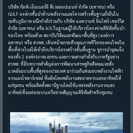
บริษัท กัลฟ์ เอ็นเนอร์จี ดีเวลลอปเมนท์ จำกัด (มหาชน) หรือ
GULF องค์กรชั้นนำด้านพลังงานและโครงสร้างพื้นฐานยั่งยืนใน
ระดับภูมิภาค ผนึกกำลังร่วมกับ บริษัท แอดวานซ์ อินโฟร์ เซอร์วิส
จำกัด (มหาชน) หรือ AIS ในฐานะผู้ให้บริการโครงข่ายดิจิทัลชั้นนำ
ของไทย พร้อมด้วย สถาบันวิจัยและพัฒนาพื้นที่สูง (องค์การ
มหาชน) หรือ สวพส. เดินหน้ายกระดับคุณภาพชีวิตของคนไทยใน
พื้นที่ห่างไกลให้เข้าถึงบริการโครงสร้างขั้นพื้นฐาน ชูการนำจุดแข็ง
ของทั้ง 2 องค์กรภาคเอกชน และการผสานกำลังกับภาครัฐอย่าง
สวพส. ที่มีบทบาทสำคัญต่อการพัฒนาเศรษฐกิจสังคมและสิ่ง
แวดล้อมบนพื้นที่สูงของประเทศ มาร่วมกันส่งมอบพลังงานไฟฟ้า
จากแผงโซลาร์เซลล์ ที่ผลิตโดยพลังงานสะอาดจากแสงอาทิตย์ให้
แก่ชุมชน พร้อมติดตั้งสถานีฐานโดยใช้แหล่งพลังงานจากแสง
อาทิตย์เชื่อมต่อระบบเครือข่ายสัญญาณดิจิทัลสำหรับชุมชน