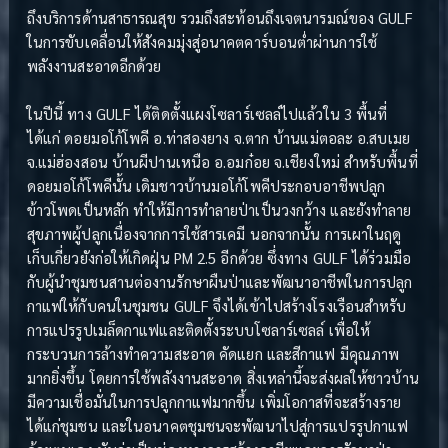
ถึงบริการด้านสาธารณสุข รวมถึงสะท้อนถึงเจตนารมณ์ของ GULF
ในการขับเคลื่อนให้สังคมมุ่งสู่อนาคตคาร์บอนต่ำผ่านการใช้
พลังงานสะอาดอีกด้วย
ในปีนี้ ทาง GULF ได้ติดตั้งแผงโซลาร์เซลล์ไปแล้วใน 3 พื้นที่
ได้แก่ ดอยมอโก้โพคี อ.ท่าสองยาง จ.ตาก บ้านแม่ตอละ อ.สบเมย
จ.แม่ฮ่องสอน บ้านผีปานเหนือ อ.อมก๋อย จ.เชียงใหม่ สำหรับพื้นที่
ดอยมอโก้โพคีนั้น เดิมชาวบ้านมอโก้โพคีประกอบอาชีพปลูก
ข้าวโพดเป็นหลัก ทำให้มีการทำลายป่าเป็นวงกว้าง และยังทำลาย
สุขภาพผู้ปลูกเนื่องจากการใช้สารเคมี นอกจากนั้น การเผาในฤดู
เก็บเกี่ยวยังก่อให้เกิดฝุ่น PM 2.5 อีกด้วย ซึ่งทาง GULF ได้ร่วมมือ
กับผู้นำชุมชนสานต่องานรักษาผืนป่าและพัฒนาอาชีพในการปลูก
กาแฟให้กับคนในชุมชน GULF จึงได้เข้าไปสร้างโรงเรือนสำหรับ
การแปรรูปเมล็ดกาแฟและติดตั้งระบบโซลาร์เซลล์ เพื่อให้
กระบวนการล้างทำความสะอาด คัดแยก และสีกาแฟ มีคุณภาพ
มากยิ่งขึ้น โดยการใช้พลังงานสะอาด สิ่งเหล่านี้จะส่งผลให้ชาวบ้าน
มีความเชื่อมั่นในการปลูกกาแฟมากขึ้น เพิ่มโอกาสที่จะสร้างราย
ได้แก่ชุมชน และในอนาคตชุมชนจะพัฒนาไปสู่การแปรรูปกาแฟ