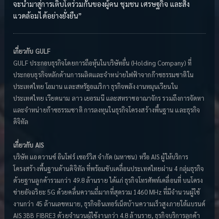
จะนำมาสู่การเติบโตร่วมกันของผู้คน ชุมชน เศรษฐกิจ และสิ่ง
แวดล้อมได้อย่างยั่งยืน”
เกี่ยวกับ GULF
GULF ประกอบธุรกิจโดยการถือหุ้นในบริษัทอื่น (Holding Company) ที่
ประกอบธุรกิจหลักด้านการผลิตและจำหน่ายไฟฟ้าจากก๊าซธรรมชาติใน
ประเทศไทย โอมาน และสหรัฐอเมริกา ธุรกิจพลังงานหมุนเวียนใน
ประเทศไทย เวียดนาม ลาว เยอรมนี และสหราชอาณาจักร รวมถึงการจัดหา
และจำหน่ายก๊าซธรรมชาติ การลงทุนในธุรกิจโครงสร้างพื้นฐาน และธุรกิจ
ดิจิทัล
เกี่ยวกับ AIS
บริษัท แอดวานซ์ อินโฟร์ เซอร์วิส จำกัด (มหาชน) หรือ AIS ผู้ให้บริการ
โครงสร้างพื้นฐานด้านดิจิทัล ที่พร้อมขับเคลื่อนประเทศไทยผ่าน 4 กลุ่มธุรกิจ
ด้วยฐานลูกค้ารวมกว่า 49.8 ล้านราย ได้แก่ ธุรกิจโทรศัพท์เคลื่อนที่ บนโครง
ข่ายอัจฉริยะ 5G ด้วยคลื่นความถี่มากที่สุดรวม 1460 MHz ที่มีจำนวนผู้ใช้
งานกว่า 45 ล้านเลขหมาย, ธุรกิจอินเทอร์เน็ตบ้านความเร็วสูงภายใต้แบรนด์
AIS 3BB FIBRE3 ด้วยจำนวนผู้ใช้งานกว่า 4.8 ล้านราย, ธุรกิจบริการลูกค้า