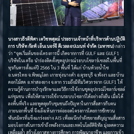
นางสาวธีรตีพิศา เตวิชพศุตม์ ประธานเจ้าหน้าที่บริหารด้านปฏิบัติ
การ บริษัท กัลฟ์ เอ็นเนอร์จี ดีเวลลอปเมนท์ จำกัด (มหาชน)
กล่าว
ว่า “จุดเริ่มต้นของโครงการนี้ เกิดจากการที่ GULF และ GULF1
บริษัทในเครือ นำร่องติดตั้งชุดอุปกรณ์ระบบโซลาร์เซลล์ในพื้นที่
ทุรกันดารตั้งแต่ปี 2566 ใน 3 พื้นที่ ได้แก่ บ้านห้วยน้ำไซ
อ.นครไทย จ.พิษณุโลก เกาะทุ่งนางดำ อ.คุระบุรี จ.พังงา และบ้าน
ดอกไม้สด อ.ท่าสองยาง จ.ตาก รวมถึงมีทีมวิศวกรจาก GULF1 ให้
ความรู้ด้านการบำรุงรักษาและวิธีการใช้งานชุดอุปกรณ์โซลาร์เซลล์
แก่ชุมชน เพื่อให้สามารถใช้งานระบบโซลาร์ได้อย่างยั่งยืน เมื่อได้
ลงพื้นที่จริง และพูดคุยกับชุมชนถึงปัญหาในการสื่อสารกับคน
ภายนอกพื้นที่ จึงเล็งเห็นการต่อยอดโครงการโดยการชักชวน
พันธมิตรที่แข็งแกร่งอย่าง AIS เพื่อผนึกกำลังขยายสัญญาณสื่อสาร
มอบโอกาสในการเข้าถึงพลังงานและเทคโนโลยีดิจิทัล มุ่งลดความ
เหลื่อมล้ำ สร้างโอกาสทางการศึกษา การพัฒนาอาชีพ และการเข้า