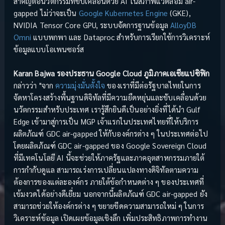
สำคัญต่อนวัตกรรมที่ขับเคลื่อนด้วย AI ในสภาพแวดล้อม air-
gapped ไม่ว่าจะเป็น
Google Kubernetes Engine
(GKE),
NVIDIA Tensor Core GPU, ระบบจัดการฐานข้อมูล
AlloyDB
Omni
แบบพกพา และ Dataproc สำหรับการเรียกใช้การวิเคราะห์
ข้อมูลแบบโอเพนซอร์ส
Karan Bajwa รองประธาน Google Cloud ภูมิภาคเอเชียแปซิฟิก
กล่าวว่า "จาก
ความมุ่งมั่นตั้งใจ
ของเราที่มีต่อรัฐบาลไทยในการ
จัดหาโครงสร้างพื้นฐานดิจิทัลที่มีความยืดหยุ่นและขับเคลื่อนด้วย
นวัตกรรมสำหรับประเทศ เรารู้สึกยินดีเป็นอย่างยิ่งที่ได้นำ Gulf
Edge เข้ามาสู่การเป็น MGP เจ้าแรกในประเทศไทยที่ให้บริการ
ผลิตภัณฑ์ GDC air-gapped ให้กับองค์กรต่าง ๆ ในประเทศต่อไป
โดยผลิตภัณฑ์ GDC air-gapped ของ Google Sovereign Cloud
ที่มีเทคโนโลยี AI นี้จะช่วยให้ภาครัฐและภาคอุตสาหกรรมภายใต้
การกำกับดูแล สามารถเร่งการเปลี่ยนแปลงทางดิจิทัลตามความ
ต้องการของแต่ละองค์กร ภายใต้ข้อกำหนดต่าง ๆ ของประเทศที่
เข้มงวดได้อย่างดีเยี่ยม นอกจากนี้ผลิตภัณฑ์ GDC air-gapped ยัง
สามารถช่วยให้องค์กรต่าง ๆ ขยายขีดความสามารถใหม่ ๆ ในการ
วิเคราะห์ข้อมูล เปิดเผยข้อมูลเชิงลึก เพิ่มประสิทธิภาพการทำงาน