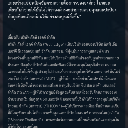
และสร้างแอปพลิเคชันตามความต้องการขององค์กร ในขณะ
เดียวกันก็ช่วยให้มั่นใจได้ว่าองค์กรจะสามารถควบคุมและปกป้อง
ข้อมูลที่ละเอียดอ่อนได้อย่างสมบูรณ์ยิ่งขึ้น"
เกี่ยวกับ บริษัท กัลฟ์ เอดจ์ จำกัด
บริษัท กัลฟ์ เอดจ์ จำกัด (“Gulf Edge”) เป็นบริษัทย่อยของบริษัท กัลฟ์ เอ็น
เนอร์จี ดีเวลลอปเมนท์ จำกัด (มหาชน) ที่มุ่งเน้นการลงทุนและพัฒนา
โครงสร้างพื้นฐานดิจิทัล และให้บริการด้านดิจิทัลต่างๆกับลูกค้าหลากหลาย
ประเภท ปัจจุบันบริษัทกัลฟ์และกัลฟ์เอดจ์มีการลงทุนในธุรกิจโทรคมนาคม
และเทคโนโลยีขั้นสูงต่างๆ ไม่ว่าจะเป็นการลงทุนในบริษัท แอดวานซ์ อินโฟร์
เซอร์วิส จำกัด (มหาชน) (“AIS”)—ผู้ให้บริการเครือข่ายโทรศัพท์มือถือและ
อินเตอร์เน็ตชั้นนำของประเทศไทย ลงทุนในบริษัท จีเอสเอ ดาต้า เซนเตอร์
จำกัด (“GSA”)—ผู้ให้บริการศูนย์ข้อมูลระดับสากลที่รองรับศักยภาพของ AI
ด้วยขนาดเริ่มต้นสูงสุด 50 เมกะวัตต์ นอกจากนี้บริษัทได้มีการลงทุนในบริษัท
ไทยคม จํากัด (มหาชน) (“THCOM”)—ผู้ให้บริการดาวเทียมชั้นนำของเอเชีย
ที่มีโซลูชั่นเทคโนโลยีอวกาศขั้นสูง และบริษัท ไบแนนซ์ (ประเทศไทย) จํากัด
(“Binance Thailand”)—แพลตฟอร์มการแลกเปลี่ยนสินทรัพย์และสกุลเงิน
ดิจิทัลในประเทศไทย