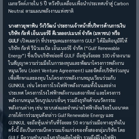
เมกะวัตต์ภายใน 5 ปี หวังขับเคลื่อนเพื่อนำประเทศเข้าสู่ Carbon
Neutral ตามแผนพลังงานแห่งชาติ
นางสาวยุพาพิน วังวิวัฒน์ ประธานเจ้าหน้าที่บริหารด้านการเงิน
บริษัท กัลฟ์ เอ็นเนอร์จี ดีเวลลอปเมนท์ จำกัด (มหาชน) หรือ
GULF
เปิดเผยว่า ที่ประชุมคณะกรรมการ GULF ได้มีมติอนุมัติให้
บริษัท กัลฟ์ รีนิวเอเบิล เอ็นเนอร์จี จำกัด (“Gulf Renewable
Energy”) ซึ่งเป็นบริษัทย่อยที่ GULF ถือหุ้นร้อยละ 100 เข้าลงนาม
ในสัญญาความร่วมมือในการลงทุนและพัฒนาโครงการพลังงาน
หมุนเวียน (Joint Venture Agreement) และจัดตั้งบริษัทร่วมทุน
เพื่อศึกษาและลงทุน ในโครงการพลังงานหมุนเวียนร่วมกับ
GUNKUL เช่น โครงการโรงไฟฟ้าพลังงานลมทั้งในและต่าง
ประเทศ โครงการโรงไฟฟ้าพลังงานแสงอาทิตย์ และโครงการ
พลังงานหมุนเวียนรูปแบบอื่นๆ รวมถึงธุรกิจด้านนวัตกรรม
พลังงานต่างๆ เช่น ระบบส่งและจำหน่ายไฟฟ้าอัจฉริยะในอนาคต
ภายใต้การร่วมทุนดังกล่าว Gulf Renewable Energy และ
GUNKUL จะถือหุ้นเท่ากันที่ร้อยละ 50 ความร่วมมือทางธุรกิจใน
ครั้งนี้ ถือเป็นการผนึกความแข็งแกร่งของทั้งสองกลุ่มบริษัท โดย
GULF มีความชำนาญในธุรกิจผลิตไฟฟ้า รวมถึงมีโรงไฟฟ้า