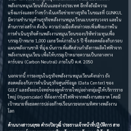
พลังงานหมุนเวียนทั้งในและต่างประเทศ อีกทั้งยังมีความ
แข็งแกร่งและกว้างขว้างในเครือข่ายทางธุรกิจ ในขณะที่ GUNKUL
มีความชำนาญด้านธุรกิจพลังงานหมุนเวียนแบบครบวงจร และใน
ด้านการก่อสร้าง ดังนั้น ความร่วมมือดังกล่าวจะเพิ่มศักยภาพใน
การดำเนินธุรกิจด้านพลังงานหมุนเวียนของบริษัทร่วมทุนเพื่อ
บรรลุเป้าหมาย 1,000 เมกะวัตต์ภายใน 5 ปี ซึ่งสอดคล้องกับกรอบ
แผนพลังงานชาติ ที่มุ่งเน้นการเพิ่มสัดส่วนกำลังการผลิตไฟฟ้าจาก
พลังงานหมุนเวียน เพื่อให้บรรลุเป้าหมายความเป็นกลางทาง
คาร์บอน (Carbon Neutral) ภายในปี ค.ศ. 2050
นอกจากนี้ การลงทุนในธุรกิจพลังงานหมุนเวียนดังกล่าว ยัง
สอดคล้องกับการดำเนินธุรกิจศูนย์ข้อมูล (Data Center) ของ
GULF และยังตอบโจทย์ของลูกค้ารายใหญ่อย่างกลุ่มผู้ให้บริการราย
ใหญ่ (Hyperscaler) ที่ต้องการใช้ไฟฟ้าจากพลังงานสะอาด โดยมี
เป้าหมายที่จะลดการปล่อยก๊าซเรือนกระจกตามทิศทางพลังงาน
โลก
ด้านนางสาวนฤชล ดำรงปิยวุฒิ์ ประธานเจ้าหน้าที่ปฏิบัติการ สาย