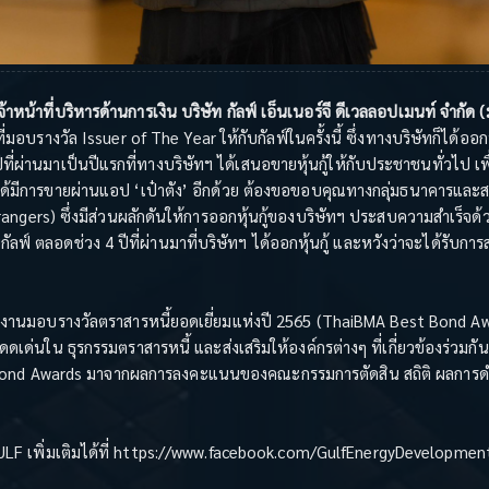
้าหน้าที่บริหารด้านการเงิน บริษัท กัลฟ์ เอ็นเนอร์จี ดีเวลลอปเมนท์ จำกัด
บรางวัล Issuer of The Year ให้กับกัลฟ์ในครั้งนี้ ซึ่งทางบริษัทก็ได้ออกห
ผ่านมาเป็นปีแรกที่ทางบริษัทฯ ได้เสนอขายหุ้นกู้ให้กับประชาชนทั่วไป เพ
่งก็ได้มีการขายผ่านแอป ‘เป๋าตัง’ อีกด้วย ต้องขอขอบคุณทางกลุ่มธนาคารและส
angers) ซึ่งมีส่วนผลักดันให้การออกหุ้นกู้ของบริษัทฯ ประสบความสำเร็จด้
กัลฟ์ ตลอดช่วง 4 ปีที่ผ่านมาที่บริษัทฯ ได้ออกหุ้นกู้ และหวังว่าจะได้รับ
ดงานมอบรางวัลตราสารหนี้ยอดเยี่ยมแห่งปี 2565 (ThaiBMA Best Bond Awa
ดเด่นใน ธุรกรรมตราสารหนี้ และส่งเสริมให้องค์กรต่างๆ ที่เกี่ยวข้องร่วม
est Bond Awards มาจากผลการลงคะแนนของคณะกรรมการตัดสิน สถิติ ผลการ
LF เพิ่มเติมได้ที่ https://www.facebook.com/GulfEnergyDevelopmen