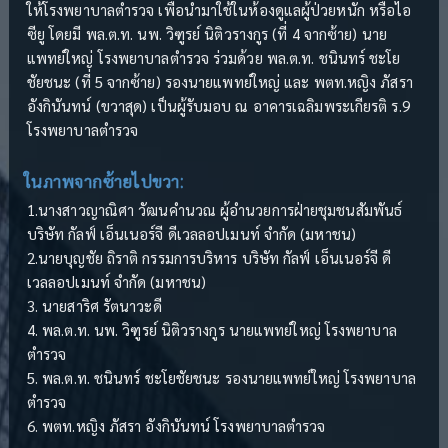
ให้โรงพยาบาลตำรวจ เพื่อนำมาใช้ในห้องดูแลผู้ป่วยหนัก หรือไอ
ซียู โดยมี พล.ต.ท. นพ. วิฑูรย์ นิติวรางกูร (ที่ 4 จากซ้าย) นาย
แพทย์ใหญ่ โรงพยาบาลตำรวจ ร่วมด้วย พล.ต.ท. ชนินทร์ ชะโย
ชัยชนะ (ที่ 5 จากซ้าย) รองนายแพทย์ใหญ่ และ พตท.หญิง ภัสรา
อังกินันทน์ (ขวาสุด) เป็นผู้รับมอบ ณ อาคารเฉลิมพระเกียรติ ร.9
โรงพยาบาลตำรวจ
ในภาพจากซ้ายไปขวา:
1.นางสาวญาณิศา วัฒนคำนวณ ผู้อำนวยการฝ่ายชุมชนสัมพันธ์
บริษัท กัลฟ์ เอ็นเนอร์จี ดีเวลลอปเมนท์ จำกัด (มหาชน)
2.นายบุญชัย ถิราติ กรรมการบริหาร บริษัท กัลฟ์ เอ็นเนอร์จี ดี
เวลลอปเมนท์ จำกัด (มหาชน)
3. นายสาริศ รัตนาวะดี
4. พล.ต.ท. นพ. วิฑูรย์ นิติวรางกูร นายแพทย์ใหญ่ โรงพยาบาล
ตำรวจ
5. พล.ต.ท. ชนินทร์ ชะโยชัยชนะ รองนายแพทย์ใหญ่ โรงพยาบาล
ตำรวจ
6. พตท.หญิง ภัสรา อังกินันทน์ โรงพยาบาลตำรวจ