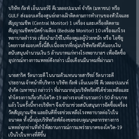
บริษัท กัลฟ์ เอ็นเนอร์จี ดีเวลลอปเมนท์ จำกัด (มหาชน) หรือ
GULF ส่งมอบเครื่องศูนย์กลางเฝ้าติดตามการทำงานของหัวใจและ
สัญญาณชีพ (Central Monitor) 1 เครื่อง และเครื่องติดตาม
สัญญาณชีพชนิดข้างเตียง (Bedside Monitor) 10 เครื่องแก่โรง
พยาบาลตำรวจ เพื่อนำมาใช้ในห้องดูแลผู้ป่วยหนัก หรือ ไอซียู
โดยการส่งมอบครั้งนี้สืบเนื่องจากที่กลุ่มบริษัทกัลฟ์ได้มอบเงิน
สนับสนุนจำนวนเงิน 5 ล้านบาทแก่ทางโรงพยาบาลฯ เพื่อจัดซื้อ
อุปกรณ์ทางการแพทย์ดังกล่าว เมื่อเดือนมีนาคมที่ผ่านมา
นายสาริศ รัตนาวะดี ในนามตัวแทนนายสารัชถ์ รัตนาวะดี
ประธานเจ้าหน้าที่บริหาร บริษัท กัลฟ์ เอ็นเนอร์จี ดีเวลลอปเมนท์
จำกัด (มหาชน) กล่าวว่า ที่ผ่านมากลุ่มบริษัทกัลฟ์ได้ช่วยเหลือและ
ทำโครงการเกี่ยวกับโควิด-19 อย่างรอบด้านรวมกว่า 50 ล้านบาท
แล้ว ในครั้งนี้ทางบริษัทฯ จึงเข้ามาช่วยสนับสนุนการจัดซื้อเครื่อง
วัดสัญญาณชีพ และยินดีที่จะช่วยเหลือโรงพยาบาลต่อไปใน
อนาคต ทั้งนี้กลุ่มบริษัทกัลฟ์ต้องขอขอบคุณบุคลากรทางการ
แพทย์ทุกท่านที่ทำให้สถานการณ์การแพร่ระบาดของโควิด-19
เป็นไปในทางที่ดีขึ้น