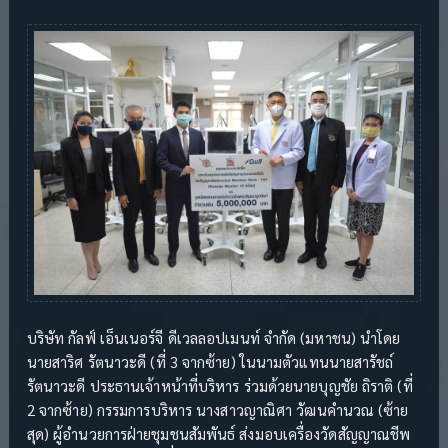
บริษัท กัลฟ์ เอ็นเนอร์จี ดีเวลลอปเมนท์ จำกัด (มหาชน) นำโดย
นายสาริศ รัตนาวะดี (ที่ 3 จากซ้าย) ในนามตัวแทนนายสารัชถ์
รัตนาวะดี ประธานเจ้าหน้าที่บริหาร ร่วมด้วยนายบุญชัย ถิราติ (ที่
2 จากซ้าย) กรรมการบริหาร นางสาวญาณิศา วัฒนคำนวณ (ซ้าย
สุด) ผู้อำนวยการฝ่ายชุมชนสัมพันธ์ ส่งมอบเครื่องวัดสัญญาณชีพ