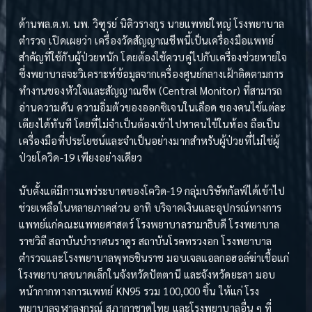
ด้านพล.ต.ท. นพ. วิฑูรย์ นิติวรางกูร นายแพทย์ใหญ่ โรงพยาบาล
ตำรวจ เปิดเผยว่า เครื่องวัดสัญญาณชีพนี้เป็นเครื่องมือแพทย์
สำคัญที่ใช้กับผู้ป่วยหนัก โดยต้องใช้ควบคู่ไปกับเครื่องช่วยหายใจ
ซึ่งพยาบาลจะวิเคราะห์ข้อมูลจากเครื่องศูนย์กลางเฝ้าติดตามการ
ทำงานของหัวใจและสัญญาณชีพ (Central Monitor) ที่สามารถ
อ่านความดัน ความอิ่มตัวของออกซิเจนในเลือด ของคนไข้แต่ละ
เตียงได้ทันที โดยที่ไม่จำเป็นต้องเข้าไปหาคนไข้ในห้อง ถือเป็น
เครื่องมือที่ประโยชน์และจำเป็นอย่างมากสำหรับผู้ป่วยที่ไม่ใช่ผู้
ป่วยโควิด-19 เพียงอย่างเดียว
นับตั้งแต่มีการแพร่ระบาดของโควิด-19 กลุ่มบริษัทกัลฟ์ได้เข้าไป
ช่วยเหลือในหลายภาคส่วน อาทิ บริจาคเงินและอุปกรณ์ทางการ
แพทย์แก่คณะแพทยศาสตร์ โรงพยาบาลรามาธิบดี โรงพยาบาล
ราชวิถี สถาบันบำราศนราดูร สถาบันโรคทรวงอก โรงพยาบาล
ตำรวจและโรงพยาบาลพุทธชินราช มอบเจลแอลกอฮอล์ฆ่าเชื้อแก่
โรงพยาบาลขนาดเล็กในจังหวัดปัตตานี และจังหวัดยะลา มอบ
หน้ากากทางการแพทย์ KN95 รวม 100,000 ชิ้น ให้แก่ โรง
พยาบาลจุฬาลงกรณ์ สภากาชาดไทย และโรงพยาบาลอื่น ๆ ที่