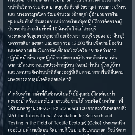
หน้าที่บริหาร ร่วมด้วย นายบุญชัย ถิราติ (ขวาสุด) กรรมการบริหาร
และ นางสาวญาณิศา วัฒนคำนวณ (ซ้ายสุด) ผู้อำนวยการฝ่าย
ชุมชนสัมพันธ์ ร่วมส่งมอบหน้ากากผ้าแก่ชุดปฏิบัติการคัดกรองผู้
ป่วยระดับตำบลในพื้นที่ 10 จังหวัด ได้แก่ สระบุรี
พระนครศรีอยุธยา ปทุมธานี ฉะเชิงเทรา ชลบุรี ระยอง ปราจีนบุรี
นครราชสีมา สงขลา และยะลา รวม 13,000 ชิ้น เพื่อช่วยป้องกัน
และลดความเสี่ยงในการติดเชื้อจากโรคโควิด-19 ระหว่างการ
ปฏิบัติหน้าที่ของชุดปฏิบัติการคัดกรองผู้ป่วยระดับตำบล เช่น
อาสาสมัครสาธารณสุขประจำหมู่บ้าน (อสม.) กำนัน ผู้ใหญ่บ้าน
และเทศบาล ซึ่งทำหน้าที่คัดกรองผู้ที่เดินทางมาจากพื้นที่อื่นตาม
มาตรการควบคุมโรคติดต่อแห่งชาติ
สำหรับหน้ากากผ้าที่กัลฟ์มอบในครั้งนี้มีคุณสมบัติสะท้อนน้ำ
ละอองน้ำหรือเสมหะไม่สามารถซึมผ่านได้ รวมทั้งเป็นหน้ากากที่
ได้รับมาตรฐาน OEKO-TEX Standard 100 จากสถาบันทดสอบสิ่ง
ทอ (The International Association for Research and
Testing in the Field of Textile Ecology) (Oeko) ประเทศสวิต
เซอร์แลนด์ นายสิตมน รัตนาวะดี ในนามตัวแทนนายสารัชถ์ รัตนา