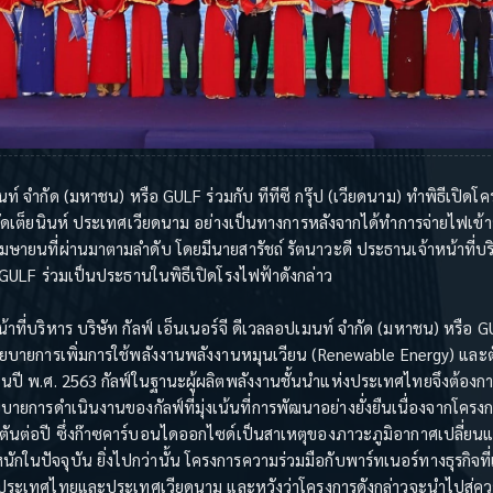
เมนท์ จำกัด (มหาชน) หรือ GULF ร่วมกับ ทีทีซี กรุ๊ป (เวียดนาม) ทำพิธีเปิ
ดเต็ยนินห์ ประเทศเวียดนาม อย่างเป็นทางการหลังจากได้ทำการจ่ายไฟเข้
ษายนที่ผ่านมาตามลำดับ โดยมีนายสารัชถ์ รัตนาวะดี ประธานเจ้าหน้าที่บริหา
GULF ร่วมเป็นประธานในพิธีเปิดโรงไฟฟ้าดังกล่าว
าที่บริหาร บริษัท กัลฟ์ เอ็นเนอร์จี ดีเวลลอปเมนท์ จำกัด (มหาชน) หรือ GU
ยบายการเพิ่มการใช้พลังงานพลังงานหมุนเวียน (Renewable Energy) และ
ปี พ.ศ. 2563 กัลฟ์ในฐานะผู้ผลิตพลังงานชั้นนำแห่งประเทศไทยจึงต้องกา
ายการดำเนินงานของกัลฟ์ที่มุ่งเน้นที่การพัฒนาอย่างยั่งยืนเนื่องจากโคร
ันต่อปี ซึ่งก๊าซคาร์บอนไดออกไซด์เป็นสาเหตุของภาวะภูมิอากาศเปลี่ยนแ
นักในปัจจุบัน ยิ่งไปกว่านั้น โครงการความร่วมมือกับพาร์ทเนอร์ทางธุรกิจที่
งประเทศไทยและประเทศเวียดนาม และหวังว่าโครงการดังกล่าวจะนำไปสู่คว