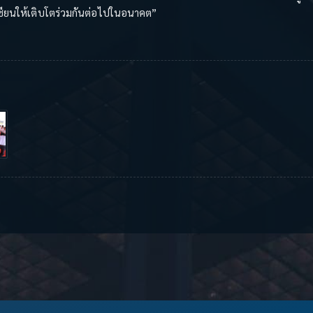
ียนให้เติบโตร่วมกันต่อไปในอนาคต”