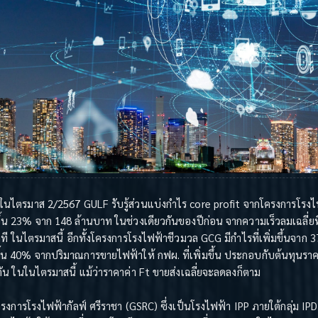
ในไตรมาส 2/2567 GULF รับรู้ส่วนแบ่งกำไร core profit จากโครงการโรงไ
น 23% จาก 148 ล้านบาท ในช่วงเดียวกันของปีก่อน จากความเร็วลมเฉลี่ยที่เ
ที ในไตรมาสนี้ อีกทั้งโครงการโรงไฟฟ้าชีวมวล GCG มีกำไรที่เพิ่มขึ้นจาก
ขึ้น 40% จากปริมาณการขายไฟฟ้าให้ กฟผ. ที่เพิ่มขึ้น ประกอบกับต้นทุนราค
 ในในไตรมาสนี้ แม้ว่าราคาค่า Ft ขายส่งเฉลี่ยจะลดลงก็ตาม
การโรงไฟฟ้ากัลฟ์ ศรีราชา (GSRC) ซึ่งเป็นโรงไฟฟ้า IPP ภายใต้กลุ่ม IPD ม