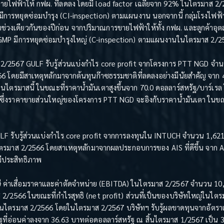
ายไฟฟ้าให้ กฟผ. ที่ลดลง โดยมี load factor เฉลี่ยจาก 92% ในไตรมาส 2
ามีการหยุดซ่อมบำรุง (CI-inspection) ตามแผนงาน นอกจากนี้ กลุ่มโรงไฟฟ
กับช่วงเดียวกันของปีก่อน จากปริมาณการขายไฟฟ้าให้ทั้ง กฟผ. และลูกค้าอุ
 GMP มีการหยุดซ่อมบำรุงใหญ่ (C-inspection) ตามแผนงานในไตรมาส 2/2
ส 2/2567 GULF รับรู้ส่วนแบ่งกำไร core profit จากโครงการ PTT NGD จำน
 โดยมีสาเหตุหลักมาจากต้นทุนก๊าซธรรมชาติที่ลดลงอย่างมีนัยสำคัญ จาก 
 ในไตรมาสนี้ ในขณะที่ราคาน้ำมันเตาสูงขึ้นจาก 70.0 ดอลลาร์สหรัฐ/บาร์เร
 ซึ่งราคาขายส่วนใหญ่ของโครงการ PTT NGD จะอิงกับราคาน้ำมันเตา ในขณะท
LF รับรู้ส่วนแบ่งกำไร core profit จากการลงทุนใน INTUCH จำนวน 1,621 
มาส 2/2566 โดยสาเหตุหลักมาจากผลประกอบการของ AIS ที่ดีขึ้น จาก ARPU
มีประสิทธิภาพ
าษี ค่าเสื่อมราคาและค่าตัดจำหน่าย (EBITDA) ในไตรมาส 2/2567 จำนวน 10,2
2/2566 ในขณะที่กำไรสุทธิ (net profit) ส่วนที่เป็นของบริษัทใหญ่ในไตร
นไตรมาส 2/2566 โดยในไตรมาส 2/2567 บริษัทฯ รับรู้ผลขาดทุนจากอัตราแลกเป
ัฐที่อ่อนค่าลงจาก 36.63 บาทต่อดอลลาร์สหรัฐ ณ สิ้นไตรมาส 1/2567 เป็น 