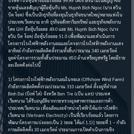
บริษัทฯ ถือหุ้นทางอ้อมร้อยละ 99.99 ได้เข้าลงนามในสัญญาซื้อ
ขายหุ้นและสัญญาผู้ถือหุ้นกับ Ms. Huynh Bich Ngoc (นาง ฮวิน
บิค ง็อค) ซึ่งเป็นนักธุรกิจที่ลงทุนในธุรกิจขนาดใหญ่หลายแห่งใน
ประเทศเวียดนาม อาทิ ธุรกิจอสังหาริมทรัพย์ และธุรกิจพลังงาน
โดย GIH ถือหุ้นร้อยละ 49.0 และ Ms. Huynh Bich Ngoc (นาง
ฮวิน บิค ง็อค) ถือหุ้นร้อยละ 51.0 เพื่อพัฒนาและดำเนินการ
โครงการโรงไฟฟ้าพลังงานลมและโครงการโรงไฟฟ้าพลังงานแสง
อาทิตย์ กำลังการผลิตติดตั้งรวมทั้งสิ้นประมาณ 340 เมกะวัตต์
มูลค่าโครงการรวมทั้งสิ้นประมาณ 650 ล้านเหรียญสหรัฐ โดยมีราย
ละเอียดดังต่อไปนี้
1) โครงการโรงไฟฟ้าพลังงานลมในทะเล (Offshore Wind Farm)
กำลังการผลิตติดตั้งรวมประมาณ 310 เมกะวัตต์ ตั้งอยู่ที่ตำบล
Binh Dai (บิงห์ ได๋) จังหวัด Ben Tre (เบ๊น แตร) ประเทศ
เวียดนาม ได้รับอนุมัติจากกระทรวงอุตสาหกรรมและการค้า
ประเทศเวียดนาม เพื่อผลิตและจำหน่ายไฟฟ้าให้แก่การไฟฟ้า
เวียดนาม (Vietnam Electricity) เป็นที่เรียบร้อยแล้ว โดยการ
พัฒนาโครงการแบ่งออกเป็น 2 ระยะ ได้แก่ 1.1)] ระยะที่ 1 – กำลัง
การผลิตติดตั้ง 30 เมกะวัตต์ ประมาณการเปิดดำเนินการเชิง