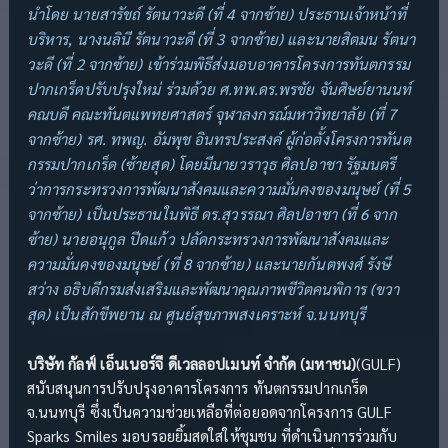
นำโดย นายสารัชถ์ รัตนาวะดี (ที่ 4 จากซ้าย) ประธานเจ้าหน้าที่
บริหาร, นางนลินี รัตนาวะดี (ที่ 3 จากซ้าย) และนายสิตมน รัตนา
วะดี (ที่ 2 จากซ้าย) เข้าร่วมพิธีส่งมอบอาคารโครงการทันตกรรม
ปากเกร็ดปรับปรุงใหม่ ร่วมด้วย ศ.ทพ.ดร.พรชัย จันศิษย์ยานนท์
คณบดี คณะทันตแพทยศาสตร์ จุฬาลงกรณ์มหาวิทยาลัย (ที่ 7
จากซ้าย) รศ. ทพญ. อัมพุช อินทรประสงค์ ผู้ก่อตั้งโครงการทันต
กรรมปากเกร็ด (ซ้ายสุด) โดยมีนายวราวุธ ศิลปอาชา รัฐมนตรี
ว่าการกระทรวงการพัฒนาสังคมและความมั่นคงของมนุษย์ (ที่ 5
จากซ้าย) เป็นประธานในพิธี ดร.สุวรรณา ศิลปอาชา (ที่ 6 จาก
ซ้าย) นายอนุกูล ปีดแก้ว ปลัดกระทรวงการพัฒนาสังคมและ
ความมั่นคงของมนุษย์ (ที่ 8 จากซ้าย) และนายกันตพงศ์ รังษี
สว่าง อธิบดีกรมส่งเสริมและพัฒนาคุณภาพชีวิตคนพิการ (ขวา
สุด) เป็นสักขีพยาน ณ ศูนย์สุขภาพสงเคราะห์ จ.นนทบุรี
บริษัท กัลฟ์ เอ็นเนอร์จี ดีเวลลอปเมนท์ จำกัด (มหาชน)
(GULF)
สนับสนุนการปรับปรุงอาคารโครงการ ทันตกรรมปากเกร็ด
จ.นนทบุรี ซึ่งเป็นความช่วยเหลือที่ต่อยอดจากโครงการ GULF
Sparks Smiles มอบรอยยิ้มสดใสให้ชุมชน ที่ดำเนินการร่วมกับ