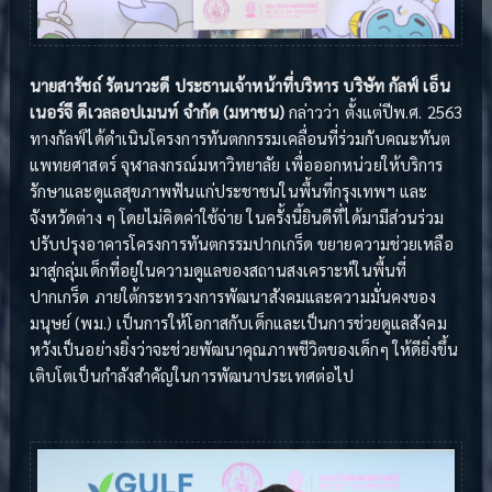
นายสารัชถ์ รัตนาวะดี ประธานเจ้าหน้าที่บริหาร บริษัท กัลฟ์ เอ็น
เนอร์จี ดีเวลลอปเมนท์ จำกัด (มหาชน)
กล่าวว่า ตั้งแต่ปีพ.ศ. 2563
ทางกัลฟ์ได้ดำเนินโครงการทันตกกรรมเคลื่อนที่ร่วมกับคณะทันต
แพทยศาสตร์ จุฬาลงกรณ์มหาวิทยาลัย เพื่อออกหน่วยให้บริการ
รักษาและดูแลสุขภาพฟันแก่ประชาชนในพื้นที่กรุงเทพฯ และ
จังหวัดต่าง ๆ โดยไม่คิดค่าใช้จ่าย ในครั้งนี้ยินดีที่ได้มามีส่วนร่วม
ปรับปรุงอาคารโครงการทันตกรรมปากเกร็ด ขยายความช่วยเหลือ
มาสู่กลุ่มเด็กที่อยู่ในความดูแลของสถานสงเคราะห์ในพื้นที่
ปากเกร็ด ภายใต้กระทรวงการพัฒนาสังคมและความมั่นคงของ
มนุษย์ (พม.) เป็นการให้โอกาสกับเด็กและเป็นการช่วยดูแลสังคม
หวังเป็นอย่างยิ่งว่าจะช่วยพัฒนาคุณภาพชีวิตของเด็กๆ ให้ดียิ่งขึ้น
เติบโตเป็นกำลังสำคัญในการพัฒนาประเทศต่อไป