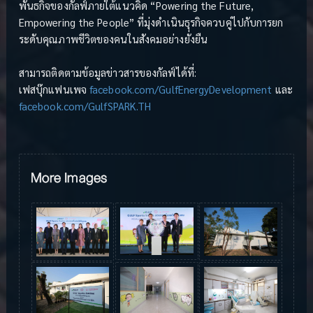
พันธกิจของกัลฟ์ภายใต้แนวคิด “Powering the Future,
Empowering the People” ที่มุ่งดำเนินธุรกิจควบคู่ไปกับการยก
ระดับคุณภาพชีวิตของคนในสังคมอย่างยั่งยืน
สามารถติดตามข้อมูลข่าวสารของกัลฟ์ได้ที่:
เฟสบุ๊กแฟนเพจ
facebook.com/GulfEnergyDevelopment
และ
facebook.com/GulfSPARK.TH
More Images