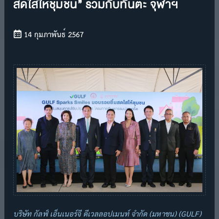
สดใสให้ชุมชน” ร่วมกับทันตะ จุฬาฯ
14 กุมภาพันธ์ 2567
บริษัท กัลฟ์ เอ็นเนอร์จี ดีเวลลอปเมนท์ จำกัด (มหาชน) (GULF)