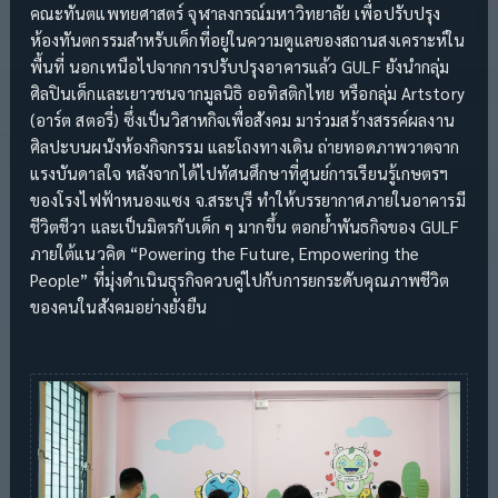
คณะทันตแพทยศาสตร์ จุฬาลงกรณ์มหาวิทยาลัย เพื่อปรับปรุง
ห้องทันตกรรมสำหรับเด็กที่อยู่ในความดูแลของสถานสงเคราะห์ใน
พื้นที่ นอกเหนือไปจากการปรับปรุงอาคารแล้ว GULF ยังนำกลุ่ม
ศิลปินเด็กและเยาวชนจากมูลนิธิ ออทิสติกไทย หรือกลุ่ม Artstory
(อาร์ต สตอรี่) ซึ่งเป็นวิสาหกิจเพื่อสังคม มาร่วมสร้างสรรค์ผลงาน
ศิลปะบนผนังห้องกิจกรรม และโถงทางเดิน ถ่ายทอดภาพวาดจาก
แรงบันดาลใจ หลังจากได้ไปทัศนศึกษาที่ศูนย์การเรียนรู้เกษตรฯ
ของโรงไฟฟ้าหนองแซง จ.สระบุรี ทำให้บรรยากาศภายในอาคารมี
ชีวิตชีวา และเป็นมิตรกับเด็ก ๆ มากขึ้น ตอกย้ำพันธกิจของ GULF
ภายใต้แนวคิด “Powering the Future, Empowering the
People” ที่มุ่งดำเนินธุรกิจควบคู่ไปกับการยกระดับคุณภาพชีวิต
ของคนในสังคมอย่างยั่งยืน