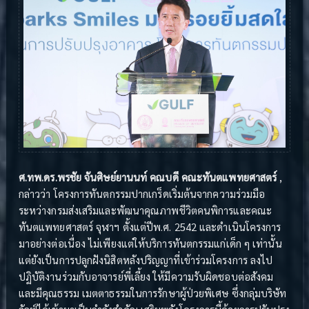
ศ.ทพ.ดร.พรชัย จันศิษย์ยานนท์ คณบดี คณะทันตแพทยศาสตร์
,
กล่าวว่า โครงการทันตกรรมปากเกร็ดเริ่มต้นจากความร่วมมือ
ระหว่างกรมส่งเสริมและพัฒนาคุณภาพชีวิตคนพิการและคณะ
ทันตแพทยศาสตร์ จุฬาฯ ตั้งแต่ปีพ.ศ. 2542 และดำเนินโครงการ
มาอย่างต่อเนื่อง ไม่เพียงแต่ให้บริการทันตกรรมแก่เด็ก ๆ เท่านั้น
แต่ยังเป็นการปลูกฝังนิสิตหลังปริญญาที่เข้าร่วมโครงการ ลงไป
ปฏิบัติงานร่วมกับอาจารย์พี่เลี้ยง ให้มีความรับผิดชอบต่อสังคม
และมีคุณธรรม เมตตาธรรมในการรักษาผู้ป่วยพิเศษ ซึ่งกลุ่มบริษัท