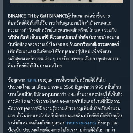
BINANCE TH by Gulf BINANCE
ผู้นำแพลตฟอร์มซื้อขาย
สินทรัพย์ดิจิทัลที่ได้รับการกำกับดูแลภายใต้ สำนักงานคณะ
กรรมการกำกับหลักทรัพย์และตลาดหลักทรัพย์ (ก.ล.ต.) ร่วมกับ
บริษัท กัลฟ์ เอ็นเนอร์จี ดีเวลลอปเมนท์ จำกัด (มหาชน)
ลงนาม
บันทึกข้อตกลงความเข้าใจ (MOU) กับ
มหาวิทยาลัยธรรมศาสตร์
เพื่อพัฒนาและเติมทักษะให้กับบุคลากรรุ่นใหม่ เพื่อพัฒนา
หลักสูตรและกิจกรรมต่าง ๆ รองรับการขยายตัวของอุตสาหกรรม
สินทรัพย์ดิจิทัลในประเทศไทย
ข้อมูลจาก
ก.ล.ต.
เผยมูลค่าการซื้อขายสินทรัพย์ดิจิทัลใน
ประเทศไทย ณ เดือน มกราคม 2568 มีมูลค่ากว่า 9.95 หมื่นล้าน
บาท โดยมีบัญชีนักลงทุนมากกว่า 2.45 ล้านราย สะท้อนให้เห็นถึง
การเติบโตอย่างก้าวกระโดดของตลาดคริปโตเคอร์เรนซี่ที่มีความ
ต้องการบุคลากรที่มีความรู้ความเชี่ยวชาญเพิ่มขึ้นอีกเป็นจำนวน
มาก ทั้งในด้านเทคโนโลยีบล็อกเชนและสินทรัพย์ดิจิทัลที่ยังอยู่ใน
วงจำกัด สอดคล้องกับข้อมูลของ
กระทรวงแรงงาน
ที่ระบุว่า ณ
ปัจจุบัน ประเทศไทยต้องการกําลังแรงงานด้านดิจิทัลมากกว่า