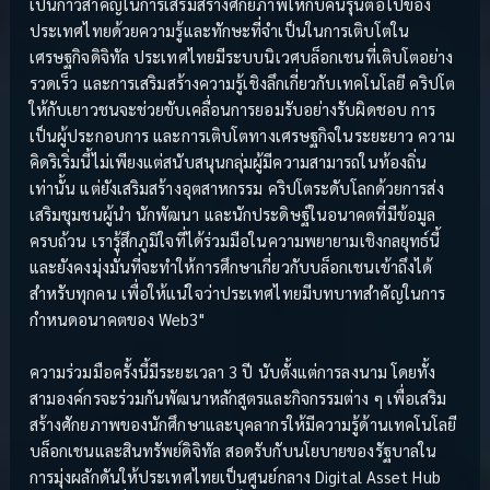
เป็นก้าวสำคัญในการเสริมสร้างศักยภาพให้กับคนรุ่นต่อไปของ
ประเทศไทยด้วยความรู้และทักษะที่จำเป็นในการเติบโตใน
เศรษฐกิจดิจิทัล ประเทศไทยมีระบบนิเวศบล็อกเชนที่เติบโตอย่าง
รวดเร็ว และการเสริมสร้างความรู้เชิงลึกเกี่ยวกับเทคโนโลยี คริปโต
ให้กับเยาวชนจะช่วยขับเคลื่อนการยอมรับอย่างรับผิดชอบ การ
เป็นผู้ประกอบการ และการเติบโตทางเศรษฐกิจในระยะยาว ความ
คิดริเริ่มนี้ไม่เพียงแต่สนับสนุนกลุ่มผู้มีความสามารถในท้องถิ่น
เท่านั้น แต่ยังเสริมสร้างอุตสาหกรรม คริปโตระดับโลกด้วยการส่ง
เสริมชุมชนผู้นำ นักพัฒนา และนักประดิษฐ์ในอนาคตที่มีข้อมูล
ครบถ้วน เรารู้สึกภูมิใจที่ได้ร่วมมือในความพยายามเชิงกลยุทธ์นี้
และยังคงมุ่งมั่นที่จะทำให้การศึกษาเกี่ยวกับบล็อกเชนเข้าถึงได้
สำหรับทุกคน เพื่อให้แน่ใจว่าประเทศไทยมีบทบาทสำคัญในการ
กำหนดอนาคตของ Web3"
ความร่วมมือครั้งนี้มีระยะเวลา 3 ปี นับตั้งแต่การลงนาม โดยทั้ง
สามองค์กรจะร่วมกันพัฒนาหลักสูตรและกิจกรรมต่าง ๆ เพื่อเสริม
สร้างศักยภาพของนักศึกษาและบุคลากรให้มีความรู้ด้านเทคโนโลยี
บล็อกเชนและสินทรัพย์ดิจิทัล สอดรับกับนโยบายของรัฐบาลใน
การมุ่งผลักดันให้ประเทศไทยเป็นศูนย์กลาง Digital Asset Hub