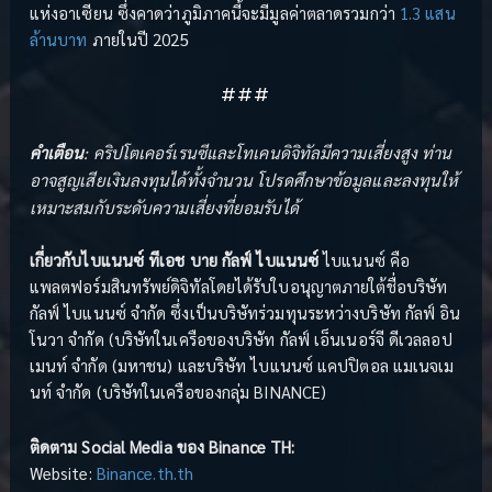
แห่งอาเซียน ซึ่งคาดว่าภูมิภาคนี้จะมีมูลค่าตลาดรวมกว่า
1.3 แสน
ล้านบาท
ภายในปี 2025
###
คำเตือน
: คริปโตเคอร์เรนซีและโทเคนดิจิทัลมีความเสี่ยงสูง ท่าน
อาจสูญเสียเงินลงทุนได้ทั้งจำนวน โปรดศึกษาข้อมูลและลงทุนให้
เหมาะสมกับระดับความเสี่ยงที่ยอมรับได้
เกี่ยวกับไบแนนซ์ ทีเอช บาย กัลฟ์ ไบแนนซ์
ไบแนนซ์ คือ
แพลตฟอร์มสินทรัพย์ดิจิทัลโดยได้รับใบอนุญาตภายใต้ชื่อบริษัท
กัลฟ์ ไบแนนซ์ จำกัด ซึ่งเป็นบริษัทร่วมทุนระหว่างบริษัท กัลฟ์ อิน
โนวา จำกัด (บริษัทในเครือของบริษัท กัลฟ์ เอ็นเนอร์จี ดีเวลลอป
เมนท์ จำกัด (มหาชน) และบริษัท ไบแนนซ์ แคปปิตอล แมเนจเม
นท์ จำกัด (บริษัทในเครือของกลุ่ม BINANCE)
ติดตาม Social Media ของ Binance TH:
Website:
Binance.th.th